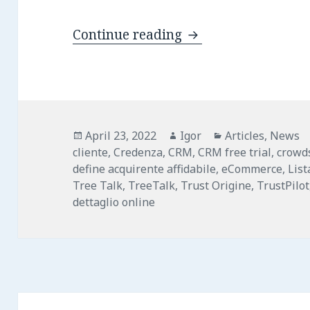
Credenza: soluzione
Continue reading
Posted
Author
Categories
April 23, 2022
Igor
Articles
,
News
on
cliente
,
Credenza
,
CRM
,
CRM free trial
,
crowd
define acquirente affidabile
,
eCommerce
,
List
Tree Talk
,
TreeTalk
,
Trust Origine
,
TrustPilot
dettaglio online