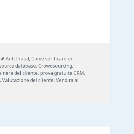
 CRM per i rivenditori online per la prevenzione d
Tags
Anti Fraud
,
Come verificare un
source database
,
Crowdsourcing
,
a nera del cliente
,
prova gratuita CRM
,
,
Valutazione del cliente
,
Vendita al