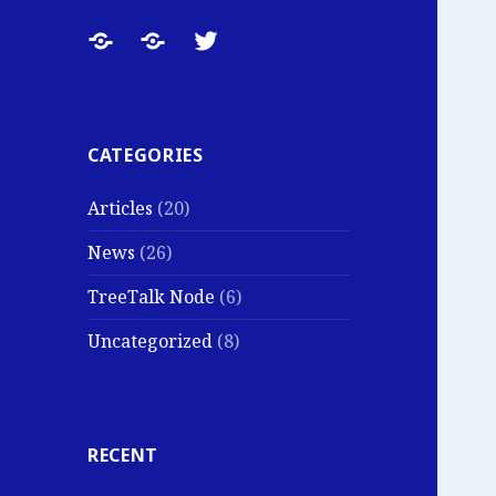
TreeTalk
TreeTalk
TreeTalk
News:
Main
on
Product
Website
Twitter
Updates,
CATEGORIES
Field
Articles
(20)
Tests
and
News
(26)
Company
TreeTalk Node
(6)
Notes
Uncategorized
(8)
RECENT