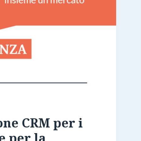
one CRM per i
e per la